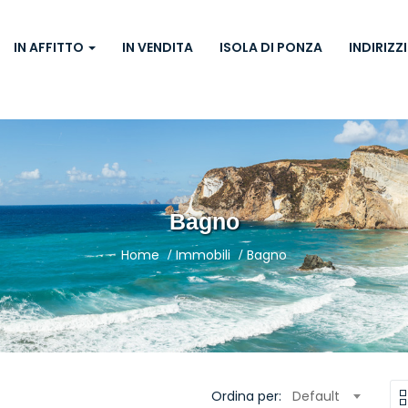
IN AFFITTO
IN VENDITA
ISOLA DI PONZA
INDIRIZZI
Bagno
Home
Immobili
Bagno
Ordina per:
Default