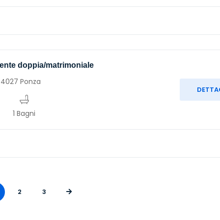
nente doppia/matrimoniale
 04027 Ponza
DETTA
1 Bagni
2
3