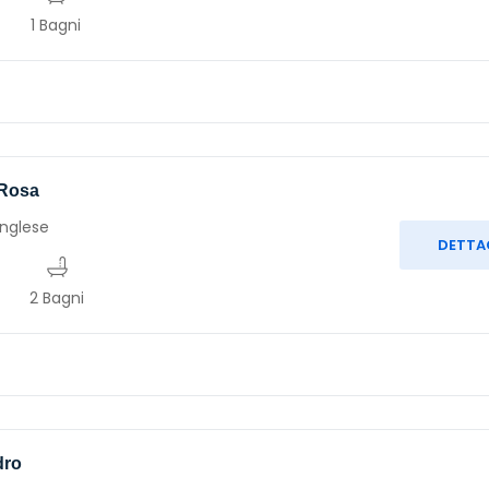
1 Bagni
 Rosa
nglese
DETTA
2 Bagni
dro