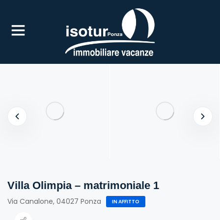
UBMENU (IN AFFITTO)
Villa Olimpia – matrimoniale 1
Via Canalone, 04027 Ponza
IN AFFITTO