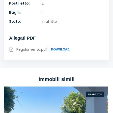
Posti letto:
2
Bagni:
1
Stato:
In affitto
Allegati PDF
Regolamento.pdf
DOWNLOAD
Immobili simili
IN AFFITTO