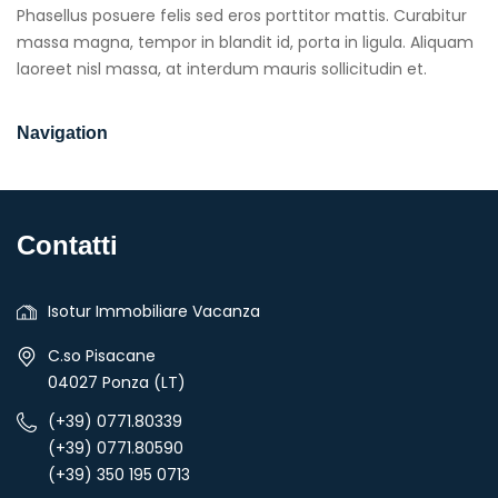
Phasellus posuere felis sed eros porttitor mattis. Curabitur
massa magna, tempor in blandit id, porta in ligula. Aliquam
laoreet nisl massa, at interdum mauris sollicitudin et.
Navigation
Contatti
Isotur Immobiliare Vacanza
C.so Pisacane
04027 Ponza (LT)
(+39) 0771.80339
(+39) 0771.80590
(+39) 350 195 0713