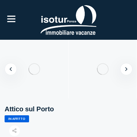
UBMENU (IN AFFITTO)
Attico sul Porto
IN AFFITTO