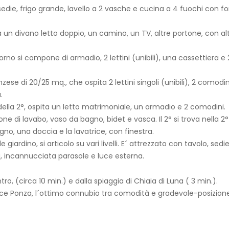
sedie, frigo grande, lavello a 2 vasche e cucina a 4 fuochi con fo
 un divano letto doppio, un camino, un TV, altre portone, con al
rno si compone di armadio, 2 lettini (unibili), una cassettiera e 
ese di 20/25 mq., che ospita 2 lettini singoli (unibili), 2 comodin
.
 della 2°, ospita un letto matrimoniale, un armadio e 2 comodini.
ne di lavabo, vaso da bagno, bidet e vasca. Il 2° si trova nella 2°
no, una doccia e la lavatrice, con finestra.
rdino, si articolo su vari livelli. E´ attrezzato con tavolo, sedie
, incannucciata parasole e luce esterna.
o, (circa 10 min.) e dalla spiaggia di Chiaia di Luna ( 3 min.).
osce Ponza, l´ottimo connubio tra comodità e gradevole-posizione