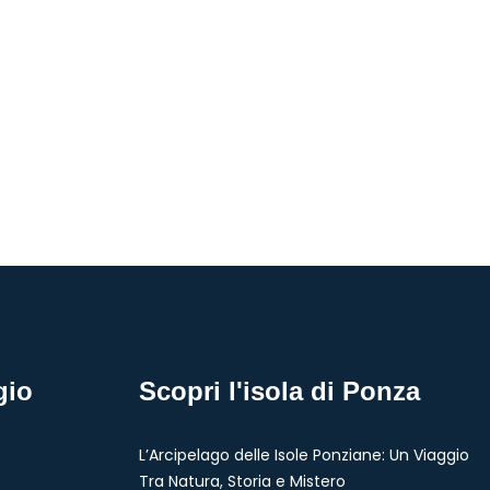
gio
Scopri l'isola di Ponza
L’Arcipelago delle Isole Ponziane: Un Viaggio
Tra Natura, Storia e Mistero