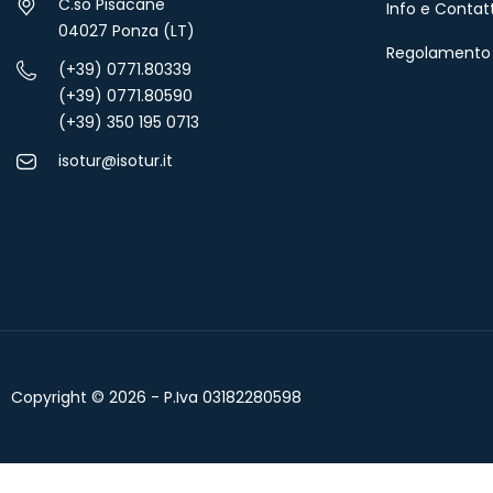
C.so Pisacane
Info e Contatt
04027 Ponza (LT)
Regolamento 
(+39) 0771.80339
(+39) 0771.80590
(+39) 350 195 0713
isotur@isotur.it
Copyright © 2026 - P.Iva 03182280598