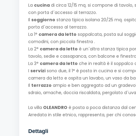
La
cucina
di circa 12/15 mq. si compone di tavolo, 
con porta d´accesso al terrazzo.
Il
soggiorno
stanza tipica isolana 20/25 mq. ospita
porta d´accesso al terrazzo.
La 1°
camera da letto
soppalcata, posta sul soggio
comodini, con piccola finestra .
La 2°
camera da letto
è un´altra stanza tipica ponz
tavolo, sedie e cassapanca, con balcone e finestra
La 3°
camera da letto
che in realtà è il soppalco
I
servizi
sono due, il 1° è posto in cucina e si compo
camera da letto e ospita un lavabo, un vaso da bag
Il
terrazzo
ampio e ben aggregato ad un gradevole gia
sdraio, amache, doccia riscaldata, pergolato d´uva
La villa
OLEANDRO
è posta a poca distanza dal centr
Arredata in stile etnico, rappresenta, per chi con
Dettagli