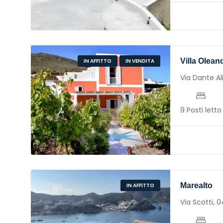
Villa Olean
IN AFFITTO
IN VENDITA
Via Dante Al
9 Posti letto
Marealto
IN AFFITTO
Via Scotti, 