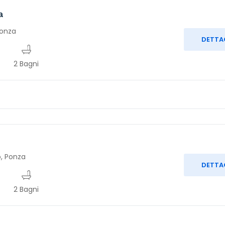
a
Ponza
DETTA
2 Bagni
o, Ponza
DETTA
2 Bagni