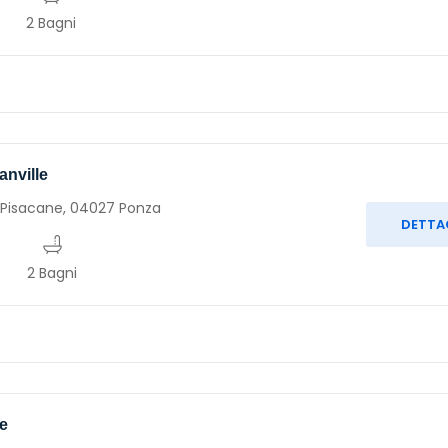
2 Bagni
nville
 Pisacane, 04027 Ponza
DETTA
2 Bagni
e