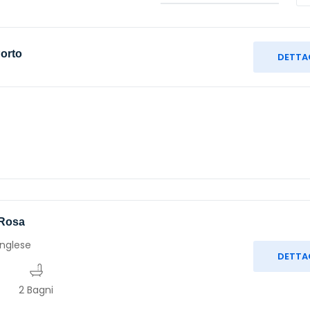
Porto
DETTA
 Rosa
nglese
DETTA
2 Bagni