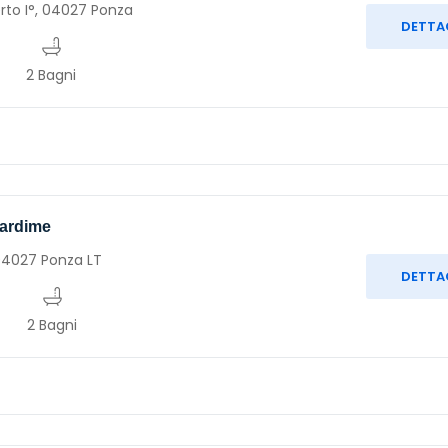
to I°, 04027 Ponza
DETTA
2 Bagni
ardime
 04027 Ponza LT
DETTA
2 Bagni