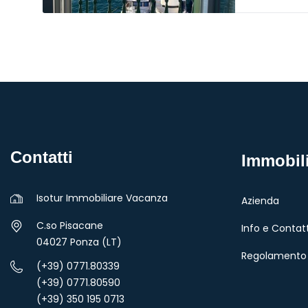
Contatti
Immobil
Isotur Immobiliare Vacanza
Azienda
C.so Pisacane
Info e Contatt
04027 Ponza (LT)
Regolamento 
(+39) 0771.80339
(+39) 0771.80590
(+39) 350 195 0713