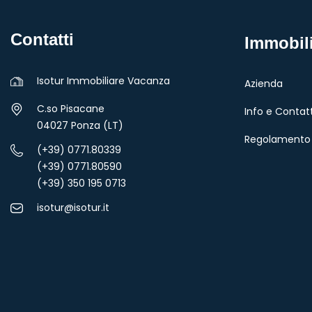
Contatti
Immobil
Isotur Immobiliare Vacanza
Azienda
C.so Pisacane
Info e Contatt
04027 Ponza (LT)
Regolamento 
(+39) 0771.80339
(+39) 0771.80590
(+39) 350 195 0713
isotur@isotur.it