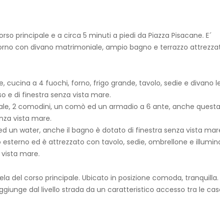
rso principale e a circa 5 minuti a piedi da Piazza Pisacane. E´
no con divano matrimoniale, ampio bagno e terrazzo attrezzat
, cucina a 4 fuochi, forno, frigo grande, tavolo, sedie e divano l
o e di finestra senza vista mare.
ale, 2 comodini, un comò ed un armadio a 6 ante, anche quest
enza vista mare.
 ed un water, anche il bagno è dotato di finestra senza vista mar
o esterno ed è attrezzato con tavolo, sedie, ombrellone e illumi
 vista mare.
a del corso principale. Ubicato in posizione comoda, tranquilla.
giunge dal livello strada da un caratteristico accesso tra le ca