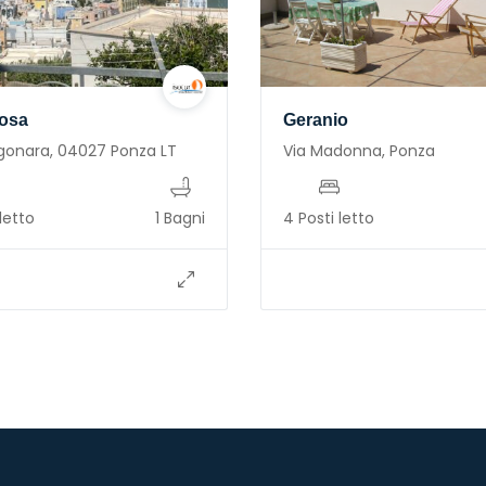
osa
Geranio
gonara, 04027 Ponza LT
Via Madonna, Ponza
letto
1 Bagni
4 Posti letto