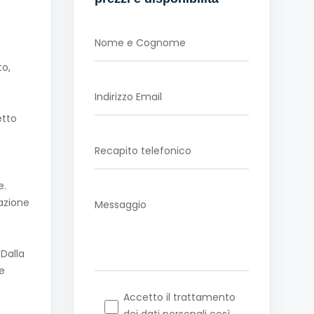
o,
etto
a
e.
nazione
 Dalla
se
Accetto il trattamento