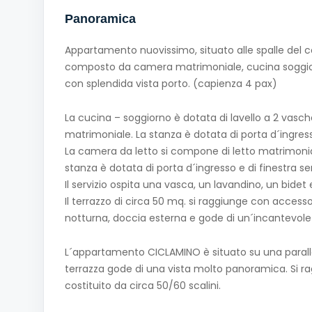
Panoramica
Appartamento nuovissimo, situato alle spalle del co
composto da camera matrimoniale, cucina soggior
con splendida vista porto. (capienza 4 pax)
La cucina – soggiorno è dotata di lavello a 2 vasche
matrimoniale. La stanza è dotata di porta d´ingress
La camera da letto si compone di letto matrimoni
stanza è dotata di porta d´ingresso e di finestra s
Il servizio ospita una vasca, un lavandino, un bidet
Il terrazzo di circa 50 mq. si raggiunge con access
notturna, doccia esterna e gode di un´incantevole
L´appartamento CICLAMINO è situato su una parallel
terrazza gode di una vista molto panoramica. Si rag
costituito da circa 50/60 scalini.