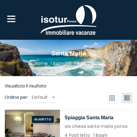
UBMENU (IN AFFITTO)
Santa Maria
Home
Immobili
Santa Maria
Visualizza il risultato
Ordina per:
Default
Spiaggia Santa Maria
IN AFFITTO
via chiesa santa maria ponza
4 Posti letto
1 Bagni