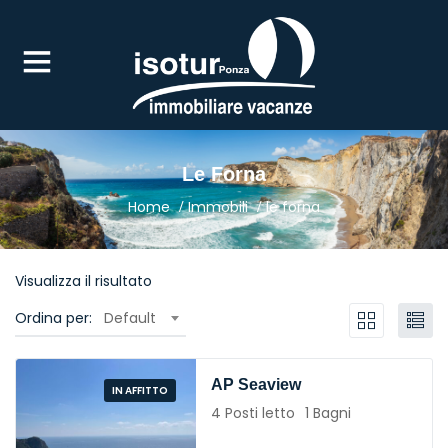
UBMENU (IN AFFITTO)
Le Forna
Home
Immobili
le forna
Visualizza il risultato
Ordina per:
Default
AP Seaview
IN AFFITTO
4 Posti letto
1 Bagni